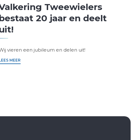
Valkering Tweewielers
Wi
bestaat 20 jaar en deelt
pr
uit!
Mo
Wij vieren een jubileum en delen uit!
LEES 
LEES MEER
Telefoonnummer:
0226-353208