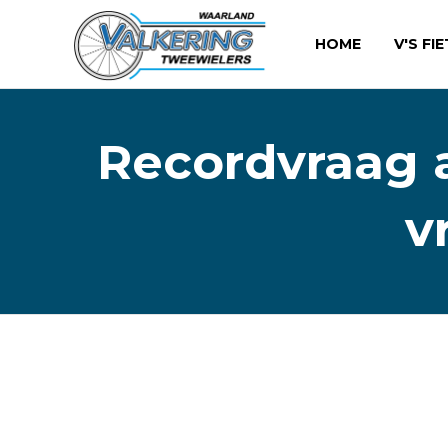
HOME
V'S FI
Recordvraag a
v