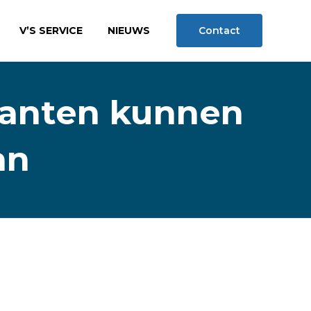
Skip
V’S SERVICE
NIEUWS
Contact
to
content
ikanten kunnen
an