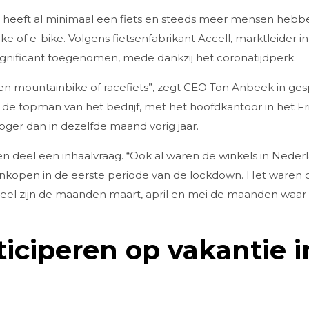
r heeft al minimaal een fiets en steeds meer mensen hebb
e of e-bike. Volgens fietsenfabrikant Accell, marktleider in
significant toegenomen, mede dankzij het coronatijdperk.
en mountainbike of racefiets”, zegt CEO Ton Anbeek in ges
s de topman van het bedrijf, met het hoofdkantoor in het F
ger dan in dezelfde maand vorig jaar.
en deel een inhaalvraag. “Ook al waren de winkels in Neder
nkopen in de eerste periode van de lockdown. Het waren on
oneel zijn de maanden maart, april en mei de maanden waar
iciperen op vakantie i