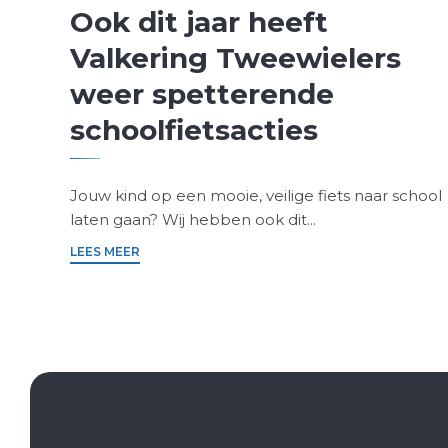
Ook dit jaar heeft
Valkering Tweewielers
weer spetterende
schoolfietsacties
Jouw kind op een mooie, veilige fiets naar school
laten gaan? Wij hebben ook dit...
LEES MEER
tijden:
0 (Di – Vrij.)