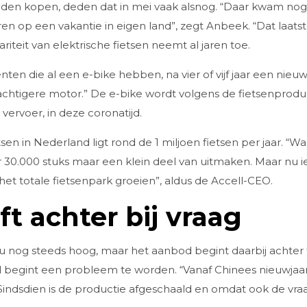
lden kopen, deden dat in mei vaak alsnog. “Daar kwam nog 
ren op een vakantie in eigen land”, zegt Anbeek. “Dat laats
riteit van elektrische fietsen neemt al jaren toe.
en die al een e-bike hebben, na vier of vijf jaar een nieu
rachtigere motor.” De e-bike wordt volgens de fietsenprod
vervoer, in deze coronatijd.
sen in Nederland ligt rond de 1 miljoen fietsen per jaar. “W
0.000 stuks maar een klein deel van uitmaken. Maar nu ie
 het totale fietsenpark groeien”, aldus de Accell-CEO.
ft achter bij vraag
 nog steeds hoog, maar het aanbod begint daarbij achter te
 begint een probleem te worden. “Vanaf Chinees nieuwjaar (
Sindsdien is de productie afgeschaald en omdat ook de vraag 