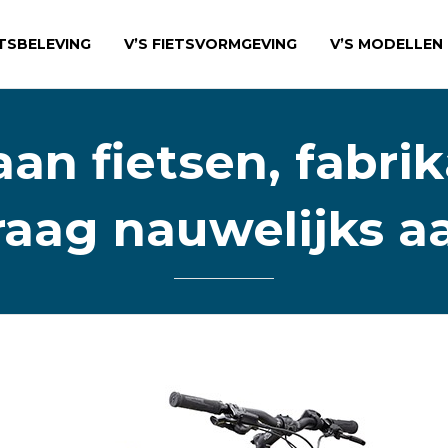
ETSBELEVING
V’S FIETSVORMGEVING
V’S MODELLEN
an fietsen, fabr
raag nauwelijks a