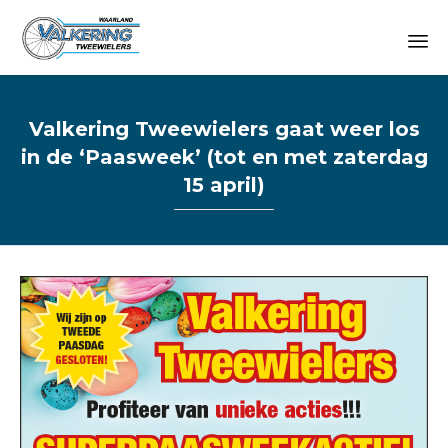
Sk
to
Valkering Tweewielers gaat weer los
co
in de ‘Paasweek’ (tot en met zaterdag
15 april)