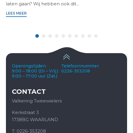
laten gaan? Wij hebben ook dit...
LEES MEER
Openingstijden:
Telefoonnummer:
9:00 – 18:00 (Di – Vrij.)
0226-353208
9:00 – 17:00 uur (Zat.)
CONTACT
Valkering Tweewielers
Kerkstraat 3
1738BG WAARLAND
T: 0226-353208