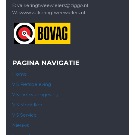
E:
valkeringtweewielers@ziggo.nl
W: www.valkeringtweewielers.nl
PAGINA NAVIGATIE
Home
V’S Fietsbeleving
V’S Fietsvormgeving
V’S Modellen
V’S Service
Nieuws