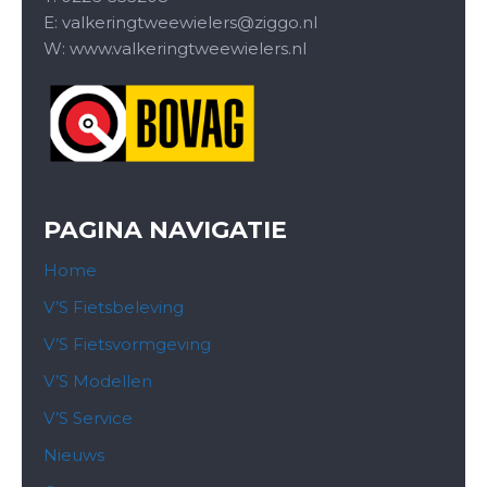
E:
valkeringtweewielers@ziggo.nl
W: www.valkeringtweewielers.nl
PAGINA NAVIGATIE
Home
V’S Fietsbeleving
V’S Fietsvormgeving
V’S Modellen
V’S Service
Nieuws