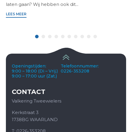
laten gaan? Wij hebben ook dit...
LEES MEER
Openingstijden:
Telefoonnummer:
9:00 – 18:00 (Di – Vrij.)
0226-353208
9:00 – 17:00 uur (Zat.)
CONTACT
Valkering Tweewielers
Kerkstraat 3
1738BG WAARLAND
T: 0226-353208