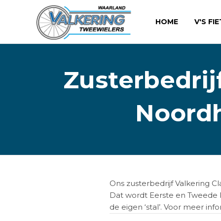
HOME
V'S FI
Zusterbedrij
Noordh
Ons zusterbedrijf Valkering Cl
Dat wordt Eerste en Tweede P
de eigen ‘stal’. Voor meer in