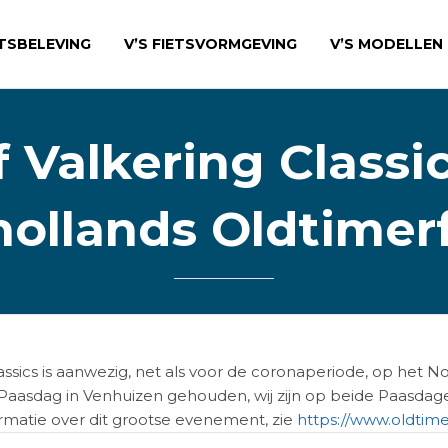
ETSBELEVING
V’S FIETSVORMGEVING
V’S MODELLEN
f Valkering Classi
ollands Oldtimerf
assics is aanwezig, net als voor de coronaperiode, op het N
aasdag in Venhuizen gehouden, wij zijn op beide Paasdage
formatie over dit grootse evenement, zie
https://www.oldtimer